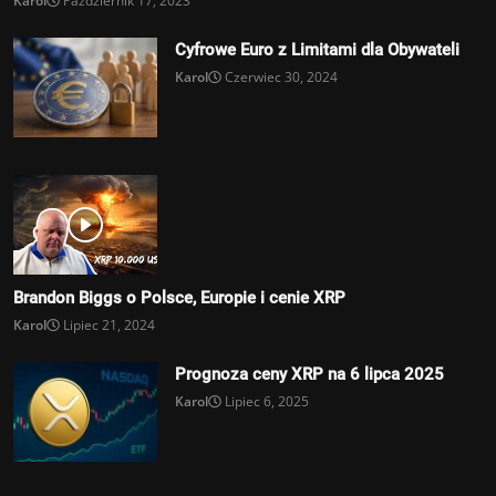
Karol
Październik 17, 2023
Cyfrowe Euro z Limitami dla Obywateli
Karol
Czerwiec 30, 2024
Brandon Biggs o Polsce, Europie i cenie XRP
Karol
Lipiec 21, 2024
Prognoza ceny XRP na 6 lipca 2025
Karol
Lipiec 6, 2025