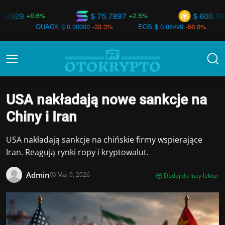
$ 75.7897
$ 600.766
6%
+2.5%
+1.4%
ACK
$ 0.00000
-33.3%
EOS
$ 0.06499
-56.0%
SAGA
$ 0
USA nakładają nowe sankcje na
Chiny i Iran
USA nakładają sankcje na chińskie firmy wspierające
Iran. Reagują rynki ropy i kryptowalut.
Admin
Maj 9, 2026
Dodaj do listy lektur