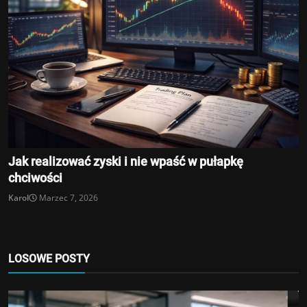
Jak realizować zyski i nie wpaść w pułapkę
chciwości
Karol
Marzec 7, 2026
Kryptowaluty
USDC, USDT i JPYC trafią do kas sieci
LOSOWE POSTY
Lawson
Admin
Sierpień 4, 2026