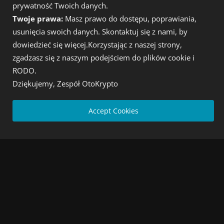
prywatność Twoich danych.
Kryptowaluty wiadomości dnia
Twoje prawa:
Masz prawo do dostępu, poprawiania,
usunięcia swoich danych. Skontaktuj się z nami, by
NAJNOWSZE POSTY
dowiedzieć się więcej.Korzystając z naszej strony,
zgadzasz się z naszym podejściem do plików cookie i
Cashify Gold – 0,5% rabatu na złoto i srebro
RODO.
Admin
Sierpień 8, 2026
Dziękujemy, Zespół OtoKrypto
Accept Cookies
Brazylia opóźni duże transfery kryptowalut za granicę
Admin
Sierpień 8, 2026