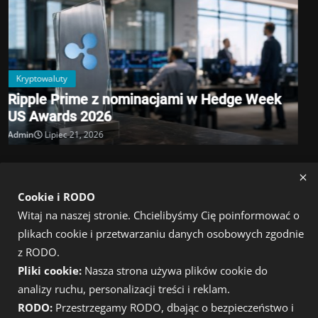
POPULAR TAGS
inwestycje
bitcoin
giełda
Akcje
kryptowaluty wiadomości
Kryptowaluty
btc
trade
finanse
rynek kryptowalut
wiadomości
xrp
Ripple
usa
Trump
Cookie i RODO
Witaj na naszej stronie. Chcielibyśmy Cię poinformować o
plikach cookie i przetwarzaniu danych osobowych zgodnie
z RODO.
Pliki cookie:
Nasza strona używa plików cookie do
analizy ruchu, personalizacji treści i reklam.
O
RODO:
Przestrzegamy RODO, dbając o bezpieczeństwo i