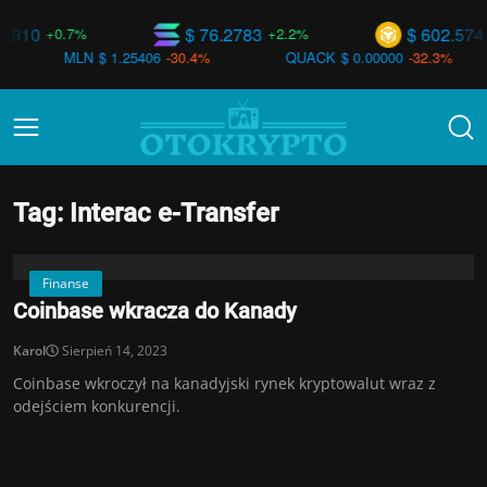
$ 76.2783
$ 602.574
+0.7%
+2.2%
+1.3
MLN
$ 1.25406
-30.4%
QUACK
$ 0.00000
-32.3%
SA
Tag: Interac e-Transfer
Finanse
Coinbase wkracza do Kanady
Karol
Sierpień 14, 2023
Coinbase wkroczył na kanadyjski rynek kryptowalut wraz z
odejściem konkurencji.