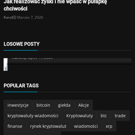
Jak realizować zyski i nie wpaść w pułapkę
chciwości
Karol
Marzec 7, 2026
Kryptowaluty
LOSOWE POSTY
Schiff ostrzega inwestorów Strategy
Admin
Lipiec 17, 2026
POPULAR TAGS
inwestycje
bitcoin
giełda
Akcje
kryptowaluty wiadomości
Kryptowaluty
btc
trade
finanse
rynek kryptowalut
wiadomości
xrp
Ripple
usa
Trump