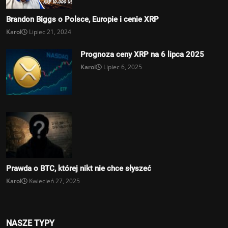
Brandon Biggs o Polsce, Europie i cenie XRP
Karol
Lipiec 21, 2024
Prognoza ceny XRP na 6 lipca 2025
Karol
Lipiec 6, 2025
Prawda o BTC, której nikt nie chce słyszeć
Karol
Kwiecień 27, 2025
NASZE TYPY