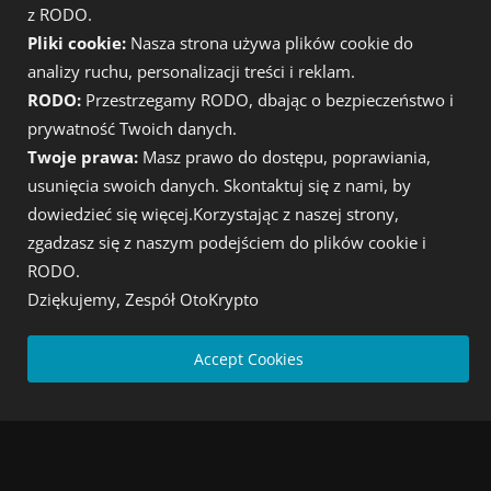
inwestycje
bitcoin
giełda
Akcje
z RODO.
Pliki cookie:
Nasza strona używa plików cookie do
kryptowaluty wiadomości
Kryptowaluty
btc
trade
analizy ruchu, personalizacji treści i reklam.
finanse
rynek kryptowalut
wiadomości
xrp
RODO:
Przestrzegamy RODO, dbając o bezpieczeństwo i
Ripple
usa
Trump
prywatność Twoich danych.
Twoje prawa:
Masz prawo do dostępu, poprawiania,
usunięcia swoich danych. Skontaktuj się z nami, by
dowiedzieć się więcej.Korzystając z naszej strony,
zgadzasz się z naszym podejściem do plików cookie i
RODO.
Dziękujemy, Zespół OtoKrypto
O
Accept Cookies
Kryptowaluty wiadomości dnia
NAJNOWSZE POSTY