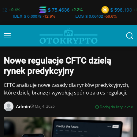
$ 75.4636
$ 596.193
+2.2%
+0.7%
$ 0.00078
-12.9%
EOS
$ 0.06402
-56.6%
SFI
$ 171.60
Nowe regulacje CFTC dzielą
rynek predykcyjny
CFTC analizuje nowe zasady dla rynków predykcyjnych,
które dzielą branżę i wywołują spór o zakres regulacji.
Admin
Maj 4, 2026
Dodaj do listy lektur