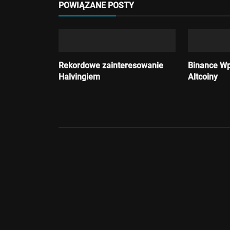
Kryptowaluty
POWIĄZANE POSTY
Firmy stawiają na stablecoiny
Admin
Lipiec 3, 2026
Rekordowe zainteresowanie
Binance W
Halvingiem
Altcoiny