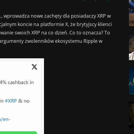
nc., wprowadza nowe zachęty dla posiadaczy XRP w
cjalnym koncie na platformie X, że brytyjscy klienci
anie swoich XRP na co dzień. Co to oznacza? To
 argumenty zwolenników ekosystemu Ripple w