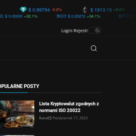
$ 0.99794
$ 1913.19
$
-0.2%
+0.5%
+32.1%
BICO
$ 0.05272
+34.1%
BITCOIN
$ 0.01788
+
Login
/
Rejestr
OPULARNE POSTY
Lista Kryptowalut zgodnych z
normami ISO 20022
Karol
Październik 17, 2023