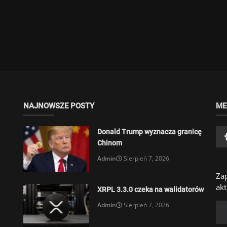
NAJNOWSZE POSTY
ME
Donald Trump wyznacza granicę
Chinom
Admin
Sierpień 7, 2026
Zap
akt
XRPL 3.3.0 czeka na walidatorów
Admin
Sierpień 7, 2026
Bhutan przesyła bitcoiny na
Binance