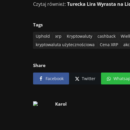
Czytaj również:
Turecka Lira Wyrasta na Li
Tags
Uphold
xrp
Kryptowaluty
cashback
Wiel
kryptowaluta użytecznościowa
Cena XRP
akc
Share
Facebook
Twitter
Whatsa
Karol