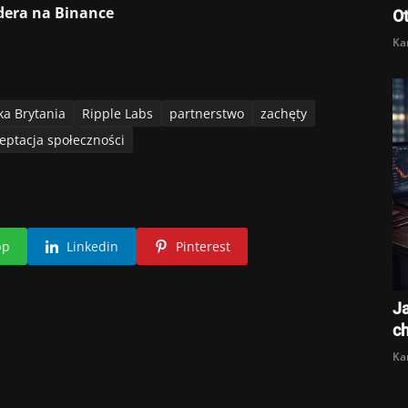
dera na Binance
O
Ka
ka Brytania
Ripple Labs
partnerstwo
zachęty
eptacja społeczności
pp
Linkedin
Pinterest
Ja
c
Ka