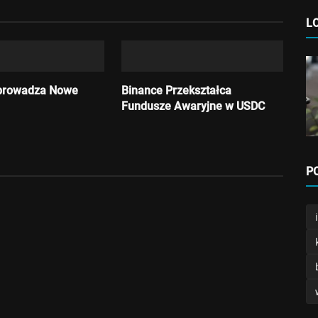
L
prowadza Nowe
Binance Przekształca
Fundusze Awaryjne w USDC
P
Kryptowaluty
Revolut wycofa USDT w Europie
Admin
Lipiec 4, 2026