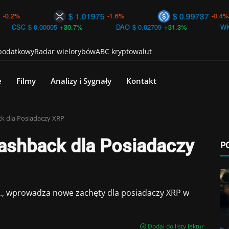
$ 1.01975
$ 0.99737
-1.6%
-0.4%
.00005
+30.7%
DAO
$ 0.02709
+31.3%
WKC
$ 0.00000
 podatkowy
Radar wielorybów
ABC kryptowalut
e
Filmy
Analizy i Sygnały
Kontakt
k dla Posiadaczy XRP
ashback dla Posiadaczy
P
nc., wprowadza nowe zachęty dla posiadaczy XRP w
Dodaj do listy lektur