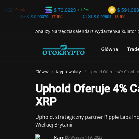
$ 73.6223
$ 591.388
.1%
+1.2%
-0.2%
DEX
$ 0.00079
-17.6%
CTSI
$ 0.02604
-18.6%
CSC
$ 0
Analizy Narzędzia
Kalendarz wydarzeń
Kalkulator
Główna
Trad
Główna
Kryptowaluty.
Uphold Oferuje 4% Cashbac
Uphold Oferuje 4% C
XRP
Uphold, strategiczny partner Ripple Labs I
Wielkiej Brytanii
Karol
Wrzesień 19, 2023