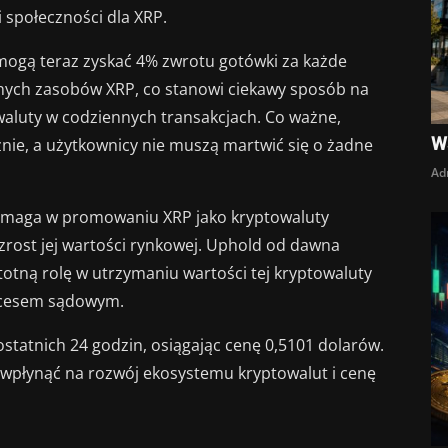
społeczności dla XRP.
 mogą teraz zyskać 4% zwrotu gotówki za każde
snych zasobów XRP, co stanowi ciekawy sposób na
owaluty w codziennych transakcjach. Co ważne,
W
ie, a użytkownicy nie muszą martwić się o żadne
Ad
 pomaga w promowaniu XRP jako kryptowaluty
zrost jej wartości rynkowej. Uphold od dawna
stotną rolę w utrzymaniu wartości tej kryptowaluty
ocesem sądowym.
statnich 24 godzin, osiągając cenę 0,5101 dolarów.
ą wpłynąć na rozwój ekosystemu kryptowalut i cenę