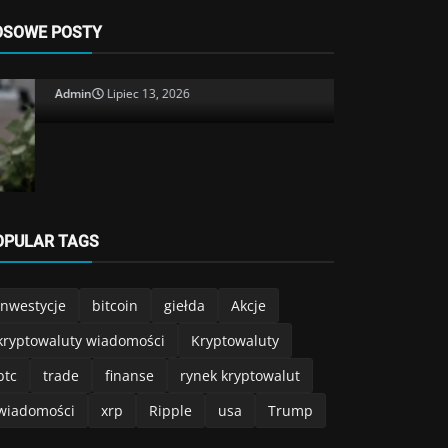
Kryptowaluty
OSOWE POSTY
Argentyna 
Admin
Lipiec 
OPULAR TAGS
Kryptowaluty
Ripple rozważało zakończenie
inwestycje
bitcoin
giełda
Akcje
działalności po pozwie SEC
kryptowaluty wiadomości
Kryptowaluty
Admin
Lipiec 13, 2026
btc
trade
finanse
rynek kryptowalut
wiadomości
xrp
Ripple
usa
Trump