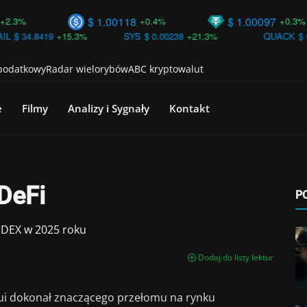
$ 1.00118
$ 1.00097
+0.4%
+0.3%
+15.3%
SYS
$ 0.00238
+21.3%
QUACK
$ 0.00000
+22.
 podatkowy
Radar wielorybów
ABC kryptowalut
e
Filmy
Analizy i Sygnały
Kontakt
DeFi
P
i DEX w 2025 roku
Dodaj do listy lektur
Sui dokonał znaczącego przełomu na rynku