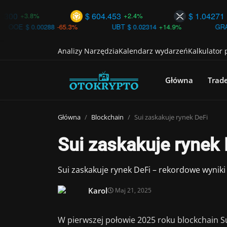
$ 604.453
$ 1.04271
8%
+2.4%
+2.3%
0288
-65.3%
UBT
$ 0.02314
+14.9%
GRAIL
$ 34.8419
Analizy Narzędzia
Kalendarz wydarzeń
Kalkulator
Główna
Trad
Główna
Blockchain
Sui zaskakuje rynek DeFi
Sui zaskakuje rynek 
Sui zaskakuje rynek DeFi – rekordowe wynik
Karol
Maj 21, 2025
W pierwszej połowie 2025 roku blockchain 