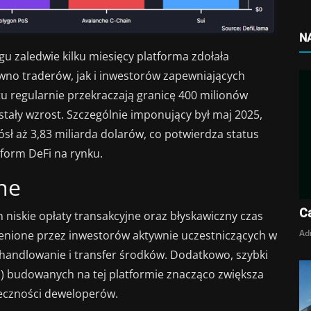
N
gu zaledwie kilku miesięcy platforma zdołała
no traderów, jak i inwestorów zapewniających
 regularnie przekraczają granicę 400 milionów
 stały wzrost. Szczególnie imponujący był maj 2025,
sł aż 3,83 miliarda dolarów, co potwierdza status
tform DeFi na rynku.
ne
Ca
niskie opłaty transakcyjne oraz błyskawiczny czas
Ad
e cenione przez inwestorów aktywnie uczestniczących w
handlowanie i transfer środków. Dodatkowo, szybki
s) budowanych na tej platformie znacząco zwiększa
łeczności deweloperów.