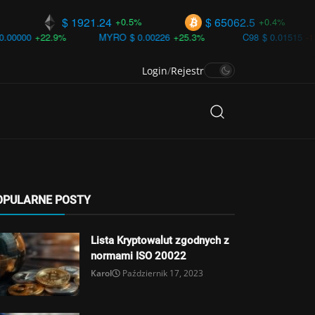
$ 1921.24
$ 65062.5
$ 
+0.5%
+0.4%
9%
MYRO
$ 0.00226
+25.3%
C98
$ 0.01515
-13.6%
Login
/
Rejestr
OPULARNE POSTY
Lista Kryptowalut zgodnych z
normami ISO 20022
Karol
Październik 17, 2023