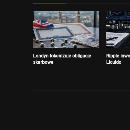
Kryptowaluty
SBI Crypto kończy wydobycie
Admin
Lipiec 2, 2026
Londyn tokenizuje obligacje
Ripple inwe
skarbowe
Licuido