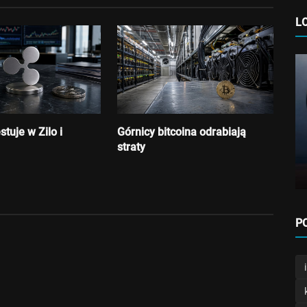
L
Kryptowaluty
Tanzania szykuje przepisy dla
stuje w Zilo i
Górnicy bitcoina odrabiają
kryptowalut i stablecoinó...
straty
Admin
Lipiec 16, 2026
P