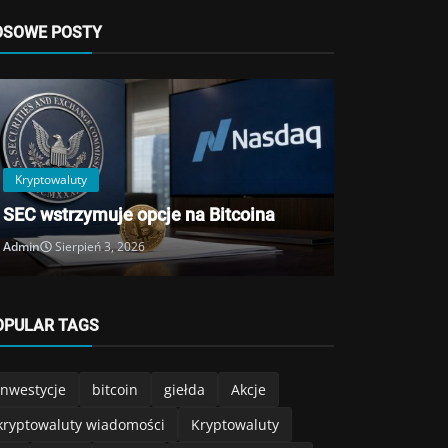
Kryptowaluty
OSOWE POSTY
Mniej bank
Admin
Lipiec 
Kryptowaluty
SEC wstrzymuje opcje na Bitcoina
Admin
Sierpień 3, 2026
OPULAR TAGS
inwestycje
bitcoin
giełda
Akcje
kryptowaluty wiadomości
Kryptowaluty