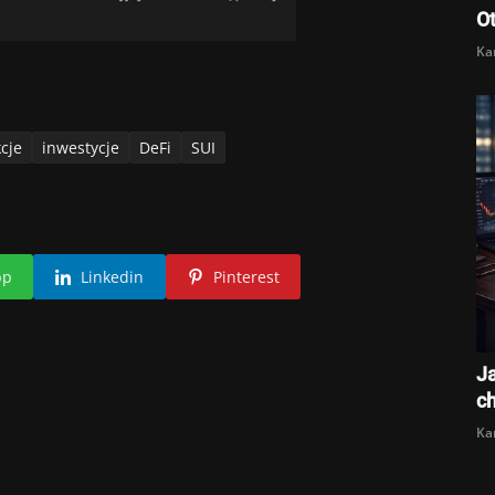
O
Ka
cje
inwestycje
DeFi
SUI
pp
Linkedin
Pinterest
Ja
c
Ka