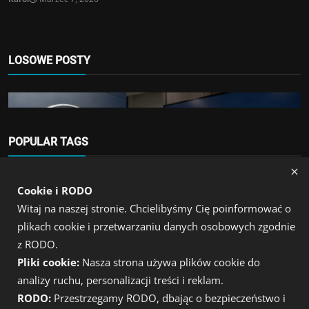
LOSOWE POSTY
POPULAR TAGS
inwestycje
bitcoin
giełda
Akcje
Cookie i RODO
Kryptowaluty
Witaj na naszej stronie. Chcielibyśmy Cię poinformować o
kryptowaluty wiadomości
Kryptowaluty
btc
trade
SEC wstrzymuje opcje na Bitcoina
plikach cookie i przetwarzaniu danych osobowych zgodnie
finanse
rynek kryptowalut
wiadomości
xrp
Admin
Sierpień 3, 2026
z RODO.
Ripple
usa
Trump
Pliki cookie:
Nasza strona używa plików cookie do
analizy ruchu, personalizacji treści i reklam.
RODO:
Przestrzegamy RODO, dbając o bezpieczeństwo i