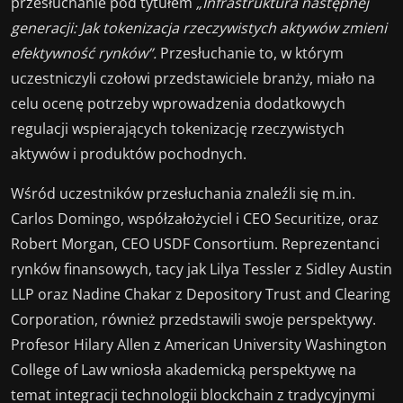
przesłuchanie pod tytułem
„Infrastruktura następnej
generacji: Jak tokenizacja rzeczywistych aktywów zmieni
efektywność rynków”.
Przesłuchanie to, w którym
uczestniczyli czołowi przedstawiciele branży, miało na
celu ocenę potrzeby wprowadzenia dodatkowych
regulacji wspierających tokenizację rzeczywistych
aktywów i produktów pochodnych.
Wśród uczestników przesłuchania znaleźli się m.in.
Carlos Domingo, współzałożyciel i CEO Securitize, oraz
Robert Morgan, CEO USDF Consortium. Reprezentanci
rynków finansowych, tacy jak Lilya Tessler z Sidley Austin
LLP oraz Nadine Chakar z Depository Trust and Clearing
Corporation, również przedstawili swoje perspektywy.
Profesor Hilary Allen z American University Washington
College of Law wniosła akademicką perspektywę na
temat integracji technologii blockchain z tradycyjnymi