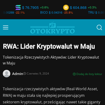
$ 76.7905
$ 604.868
$
+0.6%
+0.3%
2.1%
BICO
$ 0.04316
-25.8%
TRU
$ 0.00106
+33.0%
RWA: Lider Kryptowalut w Maju
Tokenizacja Rzeczywistych Aktywów: Lider Kryptowalut
w Maju
Admin
Czerwiec 9, 2024
Dodaj do listy lektur
Tokenizacja rzeczywistych aktywów (Real-World Asset,
RWA) w maju stała się najlepiej prosperującym
sektorem kryptowalut, prześcigając nawet takie giganty