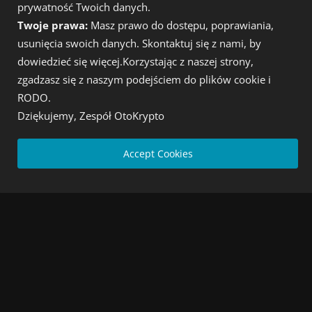
prywatność Twoich danych.
Twoje prawa:
Masz prawo do dostępu, poprawiania,
usunięcia swoich danych. Skontaktuj się z nami, by
dowiedzieć się więcej.Korzystając z naszej strony,
zgadzasz się z naszym podejściem do plików cookie i
O
RODO.
Dziękujemy, Zespół OtoKrypto
Kryptowaluty wiadomości dnia
Accept Cookies
NAJNOWSZE POSTY
Cashify Gold – 0,5% rabatu na złoto i srebro
Admin
Sierpień 10, 2026